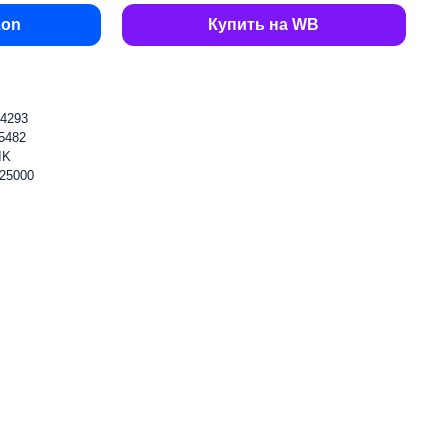
zon
Купить на WB
4293
5482
IK
25000