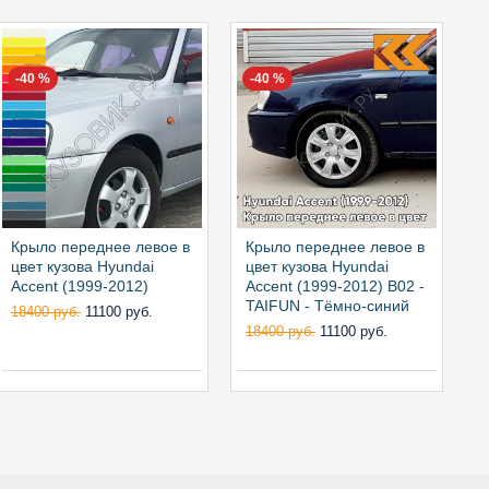
-40 %
-40 %
Крыло переднее левое в
Крыло переднее левое в
К
цвет кузова Hyundai
цвет кузова Hyundai
ц
Accent (1999-2012)
Accent (1999-2012) B02 -
A
TAIFUN - Тёмно-синий
B
18400 руб.
11100 руб.
18400 руб.
11100 руб.
1