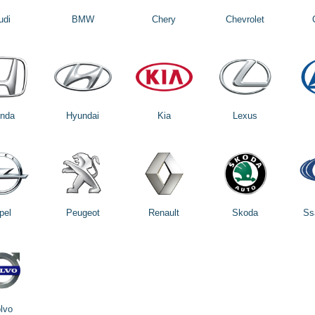
udi
BMW
Chery
Chevrolet
nda
Hyundai
Kia
Lexus
pel
Peugeot
Renault
Skoda
Ss
lvo