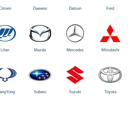
Citroen
Daewoo
Datsun
Ford
Lifan
Mazda
Mercedes
Mitsubishi
angYong
Subaru
Suzuki
Toyota