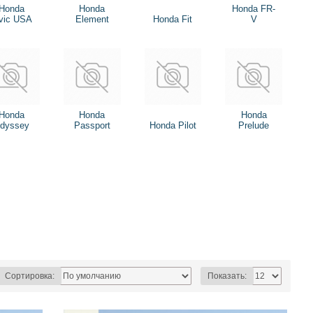
Honda
Honda
Honda FR-
vic USA
Element
Honda Fit
V
Honda
Honda
Honda
dyssey
Passport
Honda Pilot
Prelude
Сортировка:
Показать: