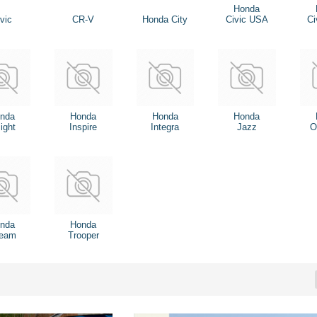
Honda
vic
CR-V
Honda City
Civic USA
Ci
nda
Honda
Honda
Honda
ight
Inspire
Integra
Jazz
O
nda
Honda
ream
Trooper