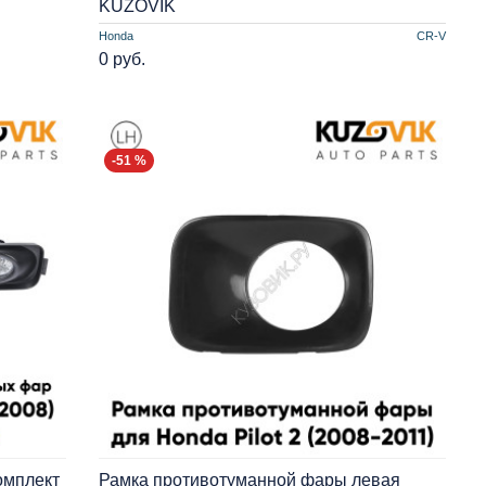
KUZOVIK
Honda
CR-V
0 руб.
-51 %
омплект
Рамка противотуманной фары левая