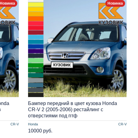
Новинка
Новинка
onda
Бампер передний в цвет кузова Honda
з
CR-V 2 (2005-2006) рестайлинг с
отверстиями под птф
CR-V
Honda
CR-V
10000 руб.