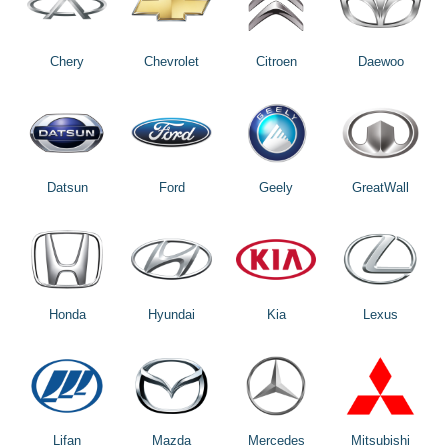
Chery
Chevrolet
Citroen
Daewoo
Datsun
Ford
Geely
GreatWall
Honda
Hyundai
Kia
Lexus
Lifan
Mazda
Mercedes
Mitsubishi